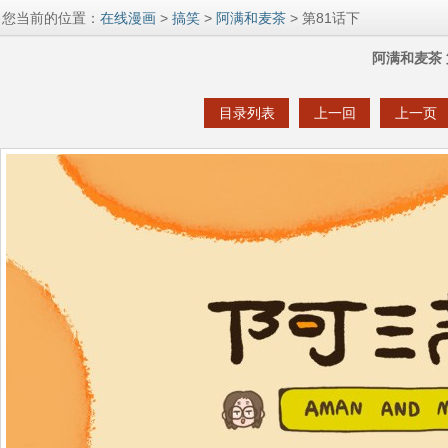
您当前的位置：
在线漫画
>
搞笑
>
阿满和麦茶
> 第81话下
阿满和麦茶 
目录列表
上一回
上一页