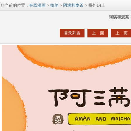
您当前的位置：
在线漫画
>
搞笑
>
阿满和麦茶
> 番外14上
阿满和麦茶 
目录列表
上一回
上一页