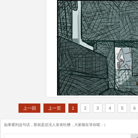
上一回
上一页
1
2
3
4
5
6
如果看到这句话，那就是还没人发表吐槽，大家都在等你呢：）