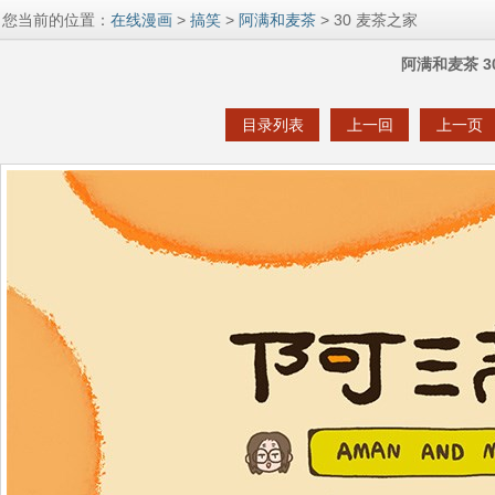
您当前的位置：
在线漫画
>
搞笑
>
阿满和麦茶
> 30 麦茶之家
阿满和麦茶 3
目录列表
上一回
上一页