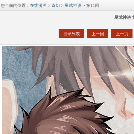
您当前的位置：
在线漫画
>
奇幻
>
星武神诀
> 第11回
星武神诀 
目录列表
上一回
上一页