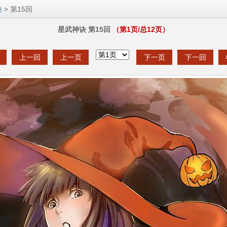
诀
> 第15回
星武神诀 第15回
（第
1
页/总
12
页）
上一回
上一页
下一页
下一回