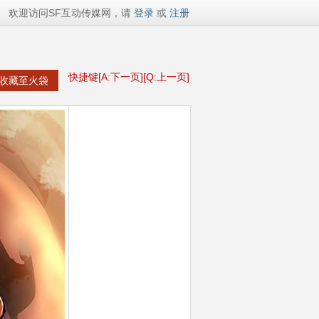
欢迎访问SF互动传媒网，请
登录
或
注册
快捷键[A:下一页][Q:上一页]
收藏至火袋