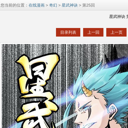
您当前的位置：
在线漫画
>
奇幻
>
星武神诀
> 第25回
星武神诀 
目录列表
上一回
上一页