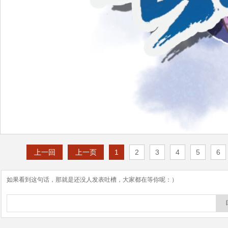
上一回
上一页
1
2
3
4
5
6
如果看到这句话，那就是还没人发表吐槽，大家都在等你呢：）