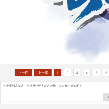
上一回
上一页
1
2
3
4
5
6
如果看到这句话，那就是还没人发表吐槽，大家都在等你呢：）