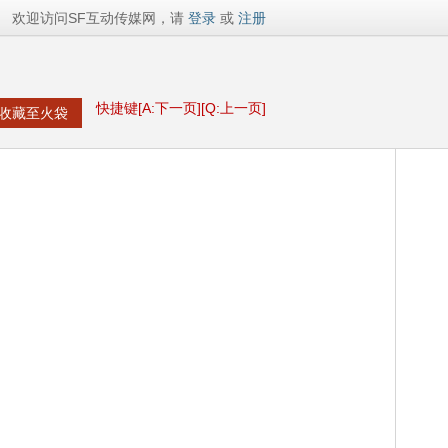
欢迎访问SF互动传媒网，请
登录
或
注册
快捷键[A:下一页][Q:上一页]
收藏至火袋