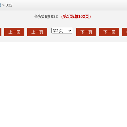
想
> 032
长安幻想 032
（第
1
页/总
102
页）
上一回
上一页
下一页
下一回