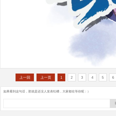
上一回
上一页
1
2
3
4
5
6
如果看到这句话，那就是还没人发表吐槽，大家都在等你呢：）