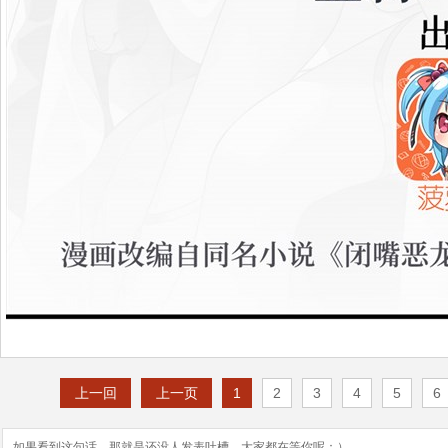
上一回
上一页
1
2
3
4
5
6
如果看到这句话，那就是还没人发表吐槽，大家都在等你呢：）