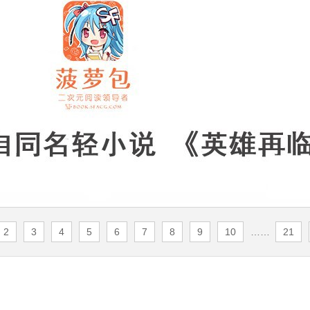
2
3
4
5
6
7
8
9
10
……
21