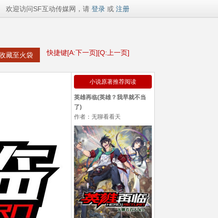
欢迎访问SF互动传媒网，请
登录
或
注册
快捷键[A:下一页][Q:上一页]
收藏至火袋
小说原著推荐阅读
英雄再临(英雄？我早就不当
了)
作者：无聊看看天