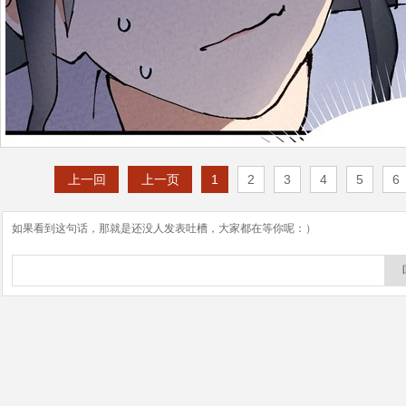
上一回
上一页
1
2
3
4
5
6
如果看到这句话，那就是还没人发表吐槽，大家都在等你呢：）