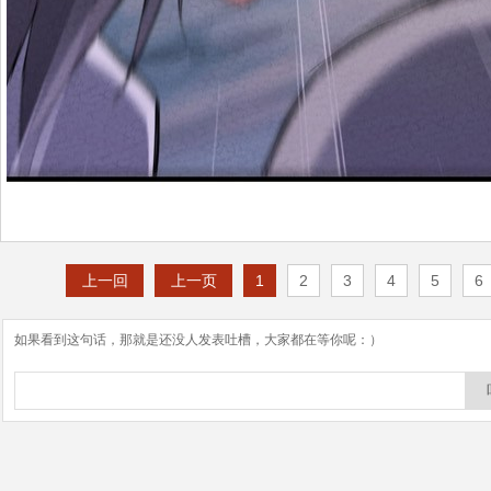
上一回
上一页
1
2
3
4
5
6
如果看到这句话，那就是还没人发表吐槽，大家都在等你呢：）