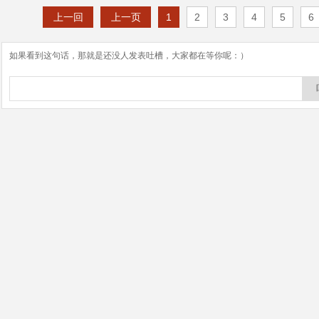
上一回
上一页
1
2
3
4
5
6
如果看到这句话，那就是还没人发表吐槽，大家都在等你呢：）