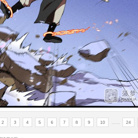
2
3
4
5
6
7
8
9
10
……
24