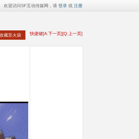
欢迎访问SF互动传媒网，请
登录
或
注册
快捷键[A:下一页][Q:上一页]
收藏至火袋