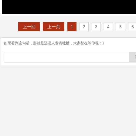
上一回
上一页
1
2
3
4
5
6
如果看到这句话，那就是还没人发表吐槽，大家都在等你呢：）