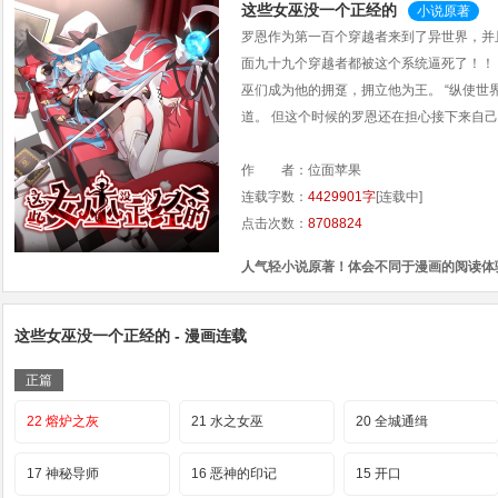
这些女巫没一个正经的
小说原著
罗恩作为第一百个穿越者来到了异世界，并
面九十九个穿越者都被这个系统逼死了！！
巫们成为他的拥趸，拥立他为王。 “纵使世
道。 但这个时候的罗恩还在担心接下来自
作 者：位面苹果
连载字数：
4429901字
[连载中]
点击次数：
8708824
人气轻小说原著！体会不同于漫画的阅读体
这些女巫没一个正经的 - 漫画连载
正篇
22 熔炉之灰
21 水之女巫
20 全城通缉
17 神秘导师
16 恶神的印记
15 开口