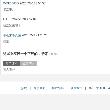
WDF6663D
2026/7/30 23:54:57
复活吧。
LiAoxi
2026/7/28 9:59:02
快活过来吧！
半夜来事真菌
2026/7/23 21:28:21
扫墓
这些女巫没一个正经的 - 书评
（
全部0
）
热门评论
最新评论
暂无书评
招聘
|
免责声明
|
版权隐私
|
联系方式
|
粤ICP备10062