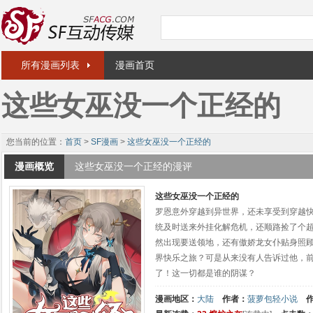
所有漫画列表
漫画首页
这些女巫没一个正经的
您当前的位置：
首页
>
SF漫画
>
这些女巫没一个正经的
漫画概览
这些女巫没一个正经的漫评
这些女巫没一个正经的
罗恩意外穿越到异世界，还未享受到穿越
统及时送来外挂化解危机，还顺路捡了个
然出现要送领地，还有傲娇龙女仆贴身照
界快乐之旅？可是从来没有人告诉过他，
了！这一切都是谁的阴谋？
漫画地区：
大陆
作者：
菠萝包轻小说