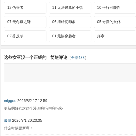
12 伪善者
11 无法逃离的小镇
10 平行可能性
07 无冬镇之谜
06 扭转初印象
05 奇怪的女仆
02话 反杀
01 最惨穿越者
序章
这些女巫没一个正经的 - 简短评论
（
全部483
）
miggoo
2026/8/2 17:12:59
更新啊好喜欢这个漫画呜呜呜呜呜😭
最墨
2026/8/1 20:23:35
什么时候更新啊！