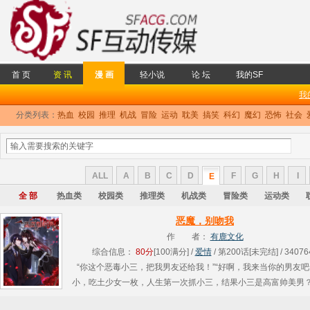
首 页
资 讯
漫 画
轻小说
论 坛
我的SF
我
分类列表：
热血
校园
推理
机战
冒险
运动
耽美
搞笑
科幻
魔幻
恐怖
社会
ALL
A
B
C
D
F
G
H
I
E
全 部
热血类
校园类
推理类
机战类
冒险类
运动类
恶魔，别吻我
作 者：
有鹿文化
综合信息：
80分
[100满分] /
爱情
/ 第200话[未完结] / 34076
“你这个恶毒小三，把我男友还给我！”“好啊，我来当你的男友吧
小，吃土少女一枚，人生第一次抓小三，结果小三是高富帅美男
经如此艰难，恶毒小三怎么突然吻上她？！等等，吻一下而已，