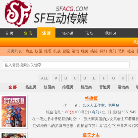
首 页
资 讯
漫 画
轻小说
论 坛
我的SF
我
分类列表：
热血
校园
推理
机战
冒险
运动
耽美
搞笑
科幻
魔幻
恐怖
社会
ALL
A
B
C
D
E
F
G
H
I
全 部
热血类
校园类
推理类
机战类
冒险类
运动类
将魂姬
作 者：
合火人工作室、机甲猪
综合信息：
80分
[100满分] /
奇幻
/ 仁_[未完结] / 351549
在一段史书未曾记载的时空中，强大而美丽的少女武者主宰着世
们燃烧自己的灵魂与意志，向栖息在异世界“昆仑”的神兽发出召
以拟态机械生命体的形式降临，与少女订下契约，成为机械甲冑
极天之主