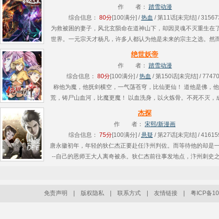
人甲合........
作 者：
踏雪动漫
综合信息：
80分
[100满分] /
热血
/ 第11话[未完结] / 31567
为救被困的妻子，风北玄陨命在道神山下，却因灵魂不灭重生在
世界。一元宗天才杨凡，许多人都认为他是未来的宗主之选。然
一次比试中却陷入了罗仲的阴谋，不幸身亡，就在杨凡的灵魂渐
绝世妖帝
时刻，风........
作 者：
踏雪动漫
综合信息：
80分
[100满分] /
热血
/ 第150话[未完结] / 7747
称他为魔，他抚剑横空，一气荡苍穹，比仙更仙！ 道他是佛，
荒，铸尸山血河，比魔更魔！ 以血洗身，以火炼骨。不死不灭，
妖道！ 少年林枫自困境中崛起，偶得鸿蒙妖种，成为天地间
杰探
妖！.....
作 者：
宋熙/新漫画
综合信息：
75分
[100满分] /
悬疑
/ 第27话[未完结] / 41615
唐永徽初年，年轻的狄仁杰正要赴任汴州判佐。而等待他的却是一
--自己的恩师王大人离奇被杀。狄仁杰前往事发地点，汴州刺史
彤悄悄跟上他，一同踏上了寻找真相的之旅。这一路杀机四伏。
现，........
免责声明
|
版权隐私
|
联系方式
|
友情链接
|
粤ICP备10