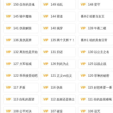
VIP
150 仅存的灵魂
VIP
149 动乱
VIP
148 坚守
VIP
145 镜中魔物
VIP
144 密道
番外2 咱要当女王
VIP
141 伪装解除
VIP
140 揭穿
VIP
139 午夜二楼
VIP
136 真伪莫辨
VIP
135 两个天辉？！
番外1 咱的美食日常
VIP
132 离别也是开始
VIP
131 归还
VIP
130 以公主之名
VIP
127 大军临城
VIP
126 到此为止
VIP
125 以战止战
VIP
122 乖乖接受咱吧
VIP
121 正义vs信义
VIP
120 菲琳的秘密
VIP
117 矛盾
VIP
116 伪装
VIP
115 好想疼爱一番
VIP
113 自私的愿望
VIP
112 血姬还是骑士
VIP
111 你的血很难喝
VIP
108 公平对决
VIP
107 破妄
VIP
106 诅咒