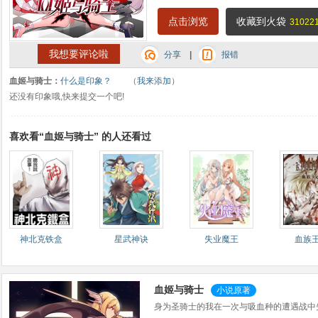
点击浏览
收藏到火袋
31022
我想要评论啦
分享
|
报错
血姬与骑士：
什么是印象？
（
我来添加
）
还没有印象哦,快来提交一个吧!
喜欢看“血姬与骑士” 的人还看过
神北克铁盒
星武神诀
失业魔王
血族
血姬与骑士
小说原著
身为圣骑士的我在一次与吸血种的遭遇战中