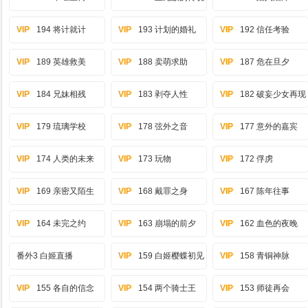
VIP
194 将计就计
VIP
193 计划的婚礼
VIP
192 信任考验
VIP
189 英雄救美
VIP
188 卖萌求助
VIP
187 危在旦夕
VIP
184 兄妹相残
VIP
183 剥夺人性
VIP
182 破妄少女再现
VIP
179 琉璃学校
VIP
178 弦外之音
VIP
177 意外的嘉宾
VIP
174 人类的未来
VIP
173 玩物
VIP
172 俘虏
VIP
169 亲密又陌生
VIP
168 戴罪之身
VIP
167 陈年往事
VIP
164 未完之约
VIP
163 崩塌的前夕
VIP
162 血色的夜晚
番外3 白姬直播
VIP
159 白姬樱蝶初见
VIP
158 青铜神脉
VIP
155 各自的信念
VIP
154 两个骑士王
VIP
153 师徒再会