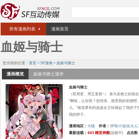
所有漫画列表
漫画首页
血姬与骑士
您当前的位置：
首页
>
SF漫画
>
血姬与骑士
漫画概览
血姬与骑士漫评
血姬与骑士
（双周更，周五更新~） 身为圣骑士的我
“啊啦，让你死？想得美，接受我的初拥吧
儿。”银发萝莉的血族女王轻挑起了我的下
我的脖子。
漫画地区：
大陆
作者：
SF轻小说/合火
最新连载：
443 精灵神殿
[连载中]
点击数