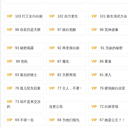
VIP
103 打工女仆白姬
VIP
102 自力更生
VIP
101 新生演武大会
VIP
98 你若仍是天辉
VIP
97 姬白觉醒
VIP
96 芜神虚像
VIP
93 秘密揭露
VIP
92 再变身白姬
VIP
91 兄妹的秘密
VIP
88 危机
VIP
87 魔化
VIP
86 重逢
VIP
83 最后的骑士
VIP
82 天辉再现
VIP
81 潜入
VIP
78 孤儿院失踪案
VIP
77 主人，不要~
VIP
76 硬闯姬白浴室
VIP
73 咱不是来交涉
的
连更公告
VIP
72 白姬登场
VIP
69 不堪一击
VIP
68 为他们报仇
VIP
67 她是公主？！