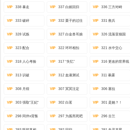
VIP
338 暴走
VIP
337 白姬回归
VIP
336 三方对峙
VIP
333 破碎
VIP
332 栗子的过往
VIP
331 救兵
VIP
328 试炼
VIP
327 白金兽耳娘
VIP
326 流落亚猫国
VIP
323 配合
VIP
322 环环相扣
VIP
321 水中交心
VIP
318 人心考验
VIP
317 “失忆”
VIP
316 更改的世界线
VIP
313 识破
VIP
312 血液测试
VIP
311 暴露
VIP
308 月煌
VIP
307 冥冥注定
VIP
306 塞拉
VIP
303 强取“王妃“
VIP
302 白茗
VIP
301 是她？！
VIP
298 同伴x背叛
VIP
297 为孤而死吧
VIP
296 古兰
VIP
293 联邦真相
VIP
292 回归
VIP
291 血灵克星