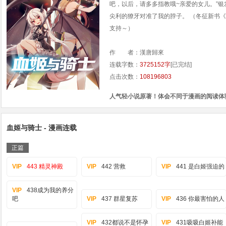
吧，以后，请多多指教哦~亲爱的女儿。”
尖利的獠牙对准了我的脖子。 （冬征新书《遭
支持～）
作 者：漢唐歸來
连载字数：
3725152字
[已完结]
点击次数：
108196803
人气轻小说原著！体会不同于漫画的阅读体
血姬与骑士 - 漫画连载
正篇
VIP
443 精灵神殿
VIP
442 营救
VIP
441 是白姬强迫的
VIP
438成为我的养分
吧
VIP
437 群星复苏
VIP
436 你最害怕的人
VIP
432都说不是怀孕
VIP
431吸吸白姬补能