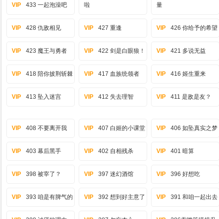
VIP
433 一起泡澡吧
啦
量
VIP
428 仇敌相见
VIP
427 重逢
VIP
426 你给予的希望
VIP
423 魔王与勇者
VIP
422 剑是白眼狼！
VIP
421 多说无益
VIP
418 陪你披荆斩棘
VIP
417 血族统领者
VIP
416 姬生重来
VIP
413 坠入迷宫
VIP
412 失去理智
VIP
411 是敌是友？
VIP
408 不要离开我
VIP
407 白姬的小课堂
VIP
406 如坠真实之梦
VIP
403 幕后黑手
VIP
402 自相残杀
VIP
401 暗算
VIP
398 被宰了？
VIP
397 迷幻酒馆
VIP
396 好想吃
VIP
393 咱是有脾气的
VIP
392 想到好主意了
VIP
391 和咱一起出去