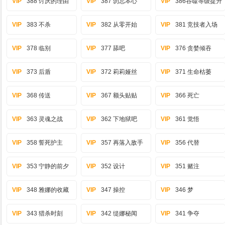
VIP
388 讨厌的理由
VIP
387 勿忘本心
VIP
386吞噬等级提升
VIP
383 不杀
VIP
382 从零开始
VIP
381 竞技者入场
VIP
378 临别
VIP
377 舔吧
VIP
376 贪婪倾吞
VIP
373 后盾
VIP
372 莉莉娅丝
VIP
371 生命枯萎
VIP
368 传送
VIP
367 额头贴贴
VIP
366 死亡
VIP
363 灵魂之战
VIP
362 下地狱吧
VIP
361 觉悟
VIP
358 誓死护主
VIP
357 再落入敌手
VIP
356 代替
VIP
353 宁静的前夕
VIP
352 设计
VIP
351 赌注
VIP
348 雅娜的收藏
VIP
347 操控
VIP
346 梦
VIP
343 猎杀时刻
VIP
342 缇娜秘闻
VIP
341 争夺