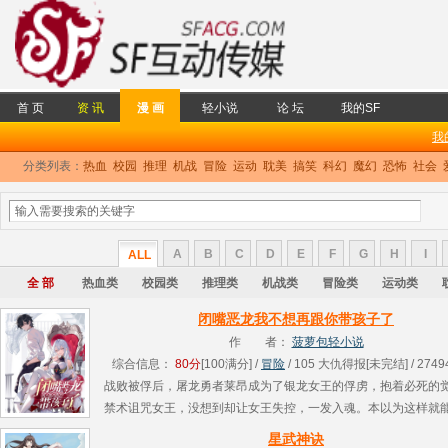
首 页
资 讯
漫 画
轻小说
论 坛
我的SF
我
分类列表：
热血
校园
推理
机战
冒险
运动
耽美
搞笑
科幻
魔幻
恐怖
社会
A
B
C
D
E
F
G
H
I
ALL
全 部
热血类
校园类
推理类
机战类
冒险类
运动类
闭嘴恶龙我不想再跟你带孩子了
作 者：
菠萝包轻小说
综合信息：
80分
[100满分] /
冒险
/ 105 大仇得报[未完结] / 2749
战败被俘后，屠龙勇者莱昂成为了银龙女王的俘虏，抱着必死的
禁术诅咒女王，没想到却让女王失控，一发入魂。本以为这样就
王带着耻辱活一辈子，也算是不枉屠龙者的使命，可两年后，当
星武神诀