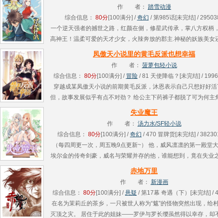
眼时，旁........
作 者：
踏雪动漫
综合信息：
80分
[100满分] /
奇幻
/ 第985话[未完结] / 29503
一个逆天强者的撼世之路，红颜在侧，修星武传承，掌八方权柄
高神王！温柔可爱的天才少女，火辣奔放的郡主.神秘的妖族美女
中的至高女武神，一个不一样的悟道之路，一段不一样的传奇！..
凤傲天小说里的黄毛反派也想幸福
作 者：
菠萝包轻小说
综合信息：
80分
[100满分] /
冒险
/ 81 天使降临？[未完结] / 1996
穿越成某凤傲天小说的前期黄毛反派，沐恩表示自己只想好好活
但，故事发展似乎有点不对劲？ 给公主下药裤子都脱了可为何主
有赶到？ 主角的青梅竹马高洁圣女为何频频向我暗送秋波？ 就
失业魔王
话的........
作 者：
汤力水/SF轻小说
综合信息：
80分
[100满分] /
奇幻
/ 470 冒牌货[未完结] / 38230
（每四周更一次，周五晚9点更新~） 他，威风凛凛的第一殿堂
埃尔金的传奇剑豪，威名与荣耀并存的他，谁能想到，竟在失业
生活所迫堕落下海，做起了牛郎这种皮肉生意…… 她，偷了师父
赤地万里
自........
作 者：
新漫画
综合信息：
80分
[100满分] /
悬疑
/ 第17幕 奇遇（下）[未完结] / 4
在名为茉莉丘的茶乡，一只被世人称为“魃”的怪物突然出现，给
灭顶之灾。 居住于此的姐妹——罗伊与罗长缨虽然得以幸存，却