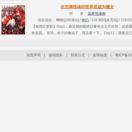
了生存踏上旅途。然而等着她们的却是层层迷雾与绝望，以及仅
在充满怪谈的世界里成为魔女
曙光........
作 者：
菠萝包漫画
综合信息：
80分
[100满分] /
奇幻
/ 134 筹码[未完结] / 72976
【每周五更新】Day1：最近我的眼睛好像有点儿不对劲，总是
的东西。 等等，柜子好像动了，我去看一下。 Day13：我看见
该死！这个世界怎么到处都是怪谈！？ …… Day101：已经没.....
免责声明
|
版权隐私
|
联系方式
|
友情链接
|
粤ICP备10