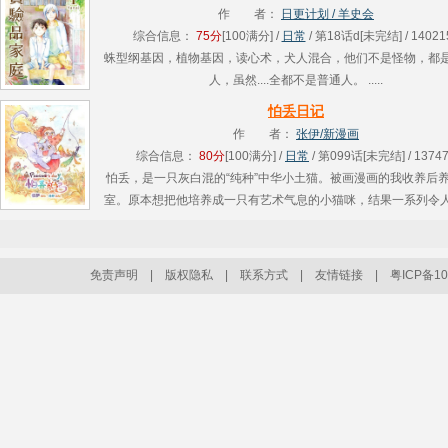
日常构........
作 者：
日更计划 / 羊史会
综合信息：
75分
[100满分] /
日常
/ 第18话d[未完结] / 14021
蛛型纲基因，植物基因，读心术，犬人混合，他们不是怪物，都
人，虽然....全都不是普通人。 .....
怕丢日记
作 者：
张伊/新漫画
综合信息：
80分
[100满分] /
日常
/ 第099话[未完结] / 1374
怕丢，是一只灰白混的“纯种”中华小土猫。被画漫画的我收养后
室。原本想把他培养成一只有艺术气息的小猫咪，结果一系列令
得的事情接连发生：尿原稿，啃数据线，打碎东西，抓蚂蚱……
相处中........
免责声明
|
版权隐私
|
联系方式
|
友情链接
|
粤ICP备10