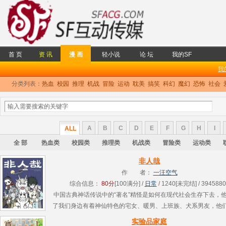
首 页
资 讯
漫 画
轻小说
论 坛
我的SF
我
分类列表：
热血
校园
推理
机战
冒险
运动
耽美
搞笑
科幻
魔幻
恐怖
社会
A
B
C
D
E
F
G
H
I
ALL
全 部
热血类
校园类
推理类
机战类
冒险类
运动类
非人哉
作 者：
一汪空气
综合信息：
80分
[100满分] /
日常
/ 1240[未完结] / 3945880
中国古典神话传说中的“著名”精怪是如何在现代社会生存下去，
了我们身边有着神仙特色的宅女、暖男、上班族、犬系男友，他
生活中搞笑而怪诞的小故事，关乎快乐、关乎友情，在我们平凡
实验品家庭