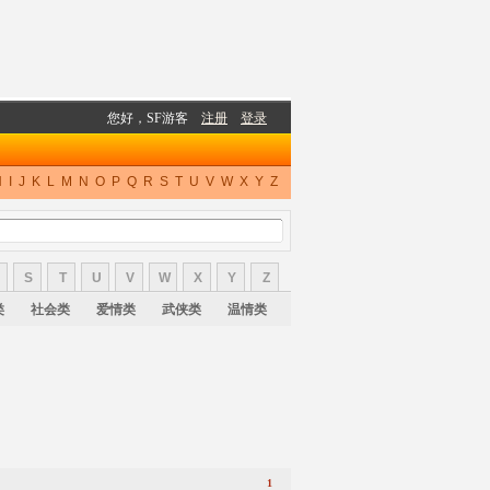
H
I
J
K
L
M
N
O
P
Q
R
S
T
U
V
W
X
Y
Z
S
T
U
V
W
X
Y
Z
类
社会类
爱情类
武侠类
温情类
1