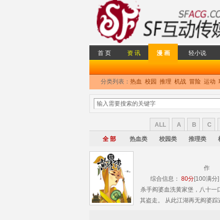
首 页
资 讯
漫 画
轻小说
分类列表：
热血
校园
推理
机战
冒险
运动
ALL
A
B
C
全 部
热血类
校园类
推理类
作 
综合信息：
80分
[100满分]
杀手阎婆血洗黄家堡，八十一
其盗走。 从此江湖再无阎婆
报此大仇。七十年后，长安城