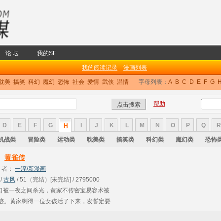
论 坛
我的SF
我的阅读记录
漫画列表
耽美
搞笑
科幻
魔幻
恐怖
社会
爱情
武侠
温情
字母列表：
A
B
C
D
E
F
G
帮助
D
E
F
G
I
J
K
L
M
N
O
P
Q
R
H
机战类
冒险类
运动类
耽美类
搞笑类
科幻类
魔幻类
恐怖
黄雀传
者：
一淳/新漫画
 /
古风
/ 51（完结）[未完结] / 2795000
口被一夜之间杀光，黄家不传密宝易容术被
踪迹。黄家剩得一位女孩活了下来，发誓定要
中最近流行一句话：“螳螂捕蝉，黄雀在后，