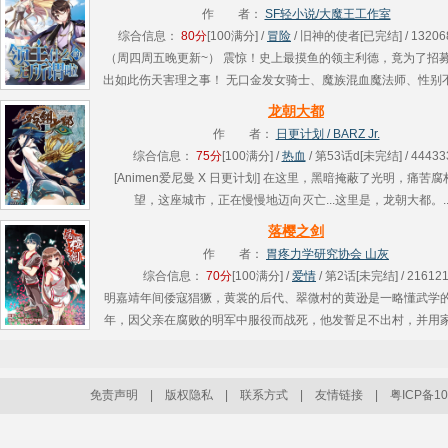
嘉在战场上醒来，得知自己竟然是被人类憎恶的“白........
作 者：
SF轻小说/大魔王工作室
综合信息：
80分
[100满分] /
冒险
/ 旧神的使者[已完结] / 13206
（周四周五晚更新~） 震惊！史上最摸鱼的领主利德，竟为了招
出如此伤天害理之事！ 无口金发女骑士、魔族混血魔法师、性别
政幕僚……他统统来者不拒.....
龙朝大都
作 者：
日更计划 / BARZ Jr.
综合信息：
75分
[100满分] /
热血
/ 第53话d[未完结] / 44433
[Animen爱尼曼 X 日更计划] 在这里，黑暗掩蔽了光明，痛苦
望，这座城市，正在慢慢地迈向灭亡...这里是，龙朝大都。...
落樱之剑
作 者：
胃疼力学研究协会 山灰
综合信息：
70分
[100满分] /
爱情
/ 第2话[未完结] / 21612
明嘉靖年间倭寇猖獗，黄裳的后代、翠微村的黄逊是一略懂武学
年，因父亲在腐败的明军中服役而战死，他发誓足不出村，并用
遁甲“乾坤战技”保护村人，直到有一天他在后山捡到了一位穿着
的聋哑........
免责声明
|
版权隐私
|
联系方式
|
友情链接
|
粤ICP备10