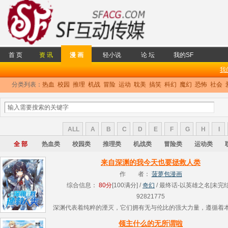
首 页
资 讯
漫 画
轻小说
论 坛
我的SF
我
分类列表：
热血
校园
推理
机战
冒险
运动
耽美
搞笑
科幻
魔幻
恐怖
社会
ALL
A
B
C
D
E
F
G
H
I
全 部
热血类
校园类
推理类
机战类
冒险类
运动类
来自深渊的我今天也要拯救人类
作 者：
菠萝包漫画
综合信息：
80分
[100满分] /
奇幻
/ 最终话-以英雄之名[未完结]
92821775
深渊代表着纯粹的湮灭，它们拥有无与伦比的强大力量，遵循着
世间的一切生命。 然而某一天里，它们中出了叛徒—— 懵懂少
领主什么的无所谓啦