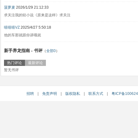
菠萝麦
2026/1/29 21:12:33
求关注我的轻小说《原来是这样》求关注
嘻嘻嘻VZ
2025/4/27 5:50:18
他的车那就跟你讲哦就
新手养龙指南 - 书评
（
全部0
）
热门评论
最新评论
暂无书评
招聘
|
免责声明
|
版权隐私
|
联系方式
|
粤ICP备10062