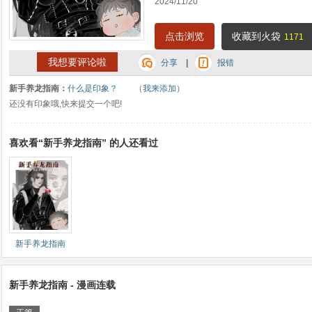
2024/11/20
点击浏览
收藏到火袋
1171
我想要评论啦
分享
|
报错
新手养龙指南：
什么是印象？
（
我来添加
）
还没有印象哦,快来提交一个吧!
喜欢看“新手养龙指南” 的人还看过
新手养龙指南
新手养龙指南 - 漫画连载