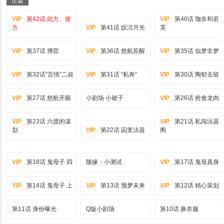
正篇
VIP
第42话 此方、彼
VIP
第40话 珈奈和若
方
VIP
第41话 皎洁月光
芙
VIP
第37话 博弈
VIP
第36话 慈航苏醒
VIP
第35话 似梦非梦
VIP
第32话“言情”二叔
VIP
第31话 “私奔”
VIP
第30话 陶郁去留
VIP
第27话 慈航开眼
小剧场 小裙子
VIP
第26话 抢食龙肉
VIP
第23话 六渡的谋
VIP
第21话 私闯法器
划
VIP
第22话 囚笼法器
阁
VIP
第18话 鬼母子 四
随缘：小测试
VIP
第17话 鬼母真身
VIP
第14话 鬼母子 上
VIP
第13话 预梦未来
VIP
第12话 精心策划
第11话 身份曝光
Q版小剧场
第10话 换衣服