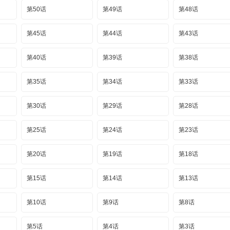
第50话
第49话
第48话
第45话
第44话
第43话
第40话
第39话
第38话
第35话
第34话
第33话
第30话
第29话
第28话
第25话
第24话
第23话
第20话
第19话
第18话
第15话
第14话
第13话
第10话
第9话
第8话
第5话
第4话
第3话