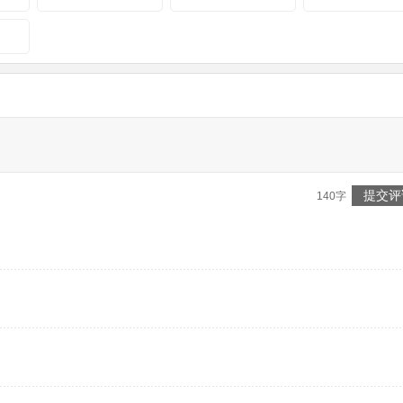
提交评
140字