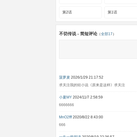
第2话
第1话
不切传说 - 简短评论
（
全部17
）
菠萝麦
2026/1/29 21:17:52
求关注我的轻小说《原来是这样》求关注
小夏MY
2024/11/7 2:58:59
6666666
MnO2fff
2020/8/22 8:43:00
666