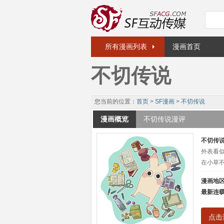
所有漫画列表
漫画首页
不切传说
您当前的位置：
首页
>
SF漫画
>
不切传说
漫画概览
不切传说漫评
不切传
外表看
在小草
漫画地
最新连
点击