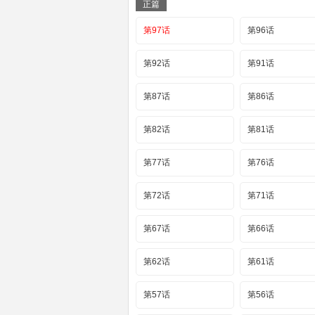
正篇
第97话
第96话
第92话
第91话
第87话
第86话
第82话
第81话
第77话
第76话
第72话
第71话
第67话
第66话
第62话
第61话
第57话
第56话