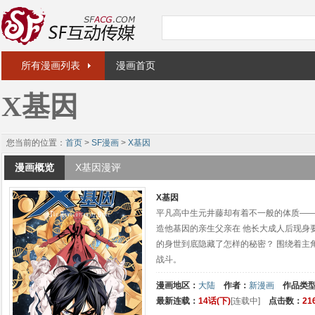
所有漫画列表
漫画首页
X基因
您当前的位置：
首页
>
SF漫画
>
X基因
漫画概览
X基因漫评
X基因
平凡高中生元井藤却有着不一般的体质——
造他基因的亲生父亲在 他长大成人后现身
的身世到底隐藏了怎样的秘密？ 围绕着主
战斗。
漫画地区：
大陆
作者：
新漫画
作品类
最新连载：
14话(下)
[连载中]
点击数：
21