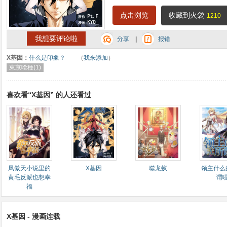
点击浏览
收藏到火袋
1210
我想要评论啦
分享
|
报错
X基因：
什么是印象？
（
我来添加
）
東京喰種(1)
喜欢看“X基因” 的人还看过
凤傲天小说里的
X基因
噬龙蚁
领主什么
黄毛反派也想幸
谓
福
X基因 - 漫画连载